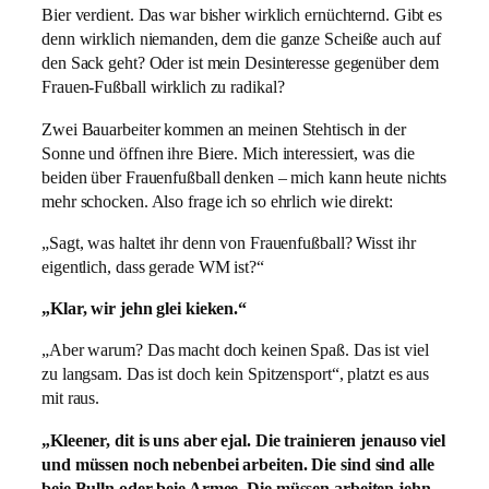
Bier verdient. Das war bisher wirklich ernüchternd. Gibt es
denn wirklich niemanden, dem die ganze Scheiße auch auf
den Sack geht? Oder ist mein Desinteresse gegenüber dem
Frauen-Fußball wirklich zu radikal?
Zwei Bauarbeiter kommen an meinen Stehtisch in der
Sonne und öffnen ihre Biere. Mich interessiert, was die
beiden über Frauenfußball denken – mich kann heute nichts
mehr schocken. Also frage ich so ehrlich wie direkt:
„Sagt, was haltet ihr denn von Frauenfußball? Wisst ihr
eigentlich, dass gerade WM ist?“
„Klar, wir jehn glei kieken.“
„Aber warum? Das macht doch keinen Spaß. Das ist viel
zu langsam. Das ist doch kein Spitzensport“, platzt es aus
mit raus.
„Kleener, dit is uns aber ejal. Die trainieren jenauso viel
und müssen noch nebenbei arbeiten. Die sind sind alle
beie Bulln oder beie Armee. Die müssen arbeiten jehn