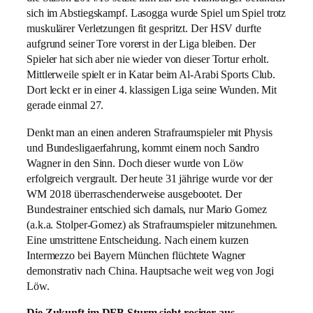
sich im Abstiegskampf. Lasogga wurde Spiel um Spiel trotz
muskulärer Verletzungen fit gespritzt. Der HSV durfte
aufgrund seiner Tore vorerst in der Liga bleiben. Der
Spieler hat sich aber nie wieder von dieser Tortur erholt.
Mittlerweile spielt er in Katar beim Al-Arabi Sports Club.
Dort leckt er in einer 4. klassigen Liga seine Wunden. Mit
gerade einmal 27.
Denkt man an einen anderen Strafraumspieler mit Physis
und Bundesligaerfahrung, kommt einem noch Sandro
Wagner in den Sinn. Doch dieser wurde von Löw
erfolgreich vergrault. Der heute 31 jährige wurde vor der
WM 2018 überraschenderweise ausgebootet. Der
Bundestrainer entschied sich damals, nur Mario Gomez
(a.k.a. Stolper-Gomez) als Strafraumspieler mitzunehmen.
Eine umstrittene Entscheidung. Nach einem kurzen
Intermezzo bei Bayern München flüchtete Wagner
demonstrativ nach China. Hauptsache weit weg von Jogi
Löw.
Die Zukunft im DFB Sturm sieht rosiger aus