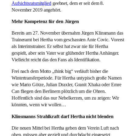
Aufsichtsratsmitglied
geebnet, dem er seit dem 8.
November 2019 angehört.
Mehr Kompetenz für den Jürgen
Bereits am 27. November übernahm Jürgen Klinsmann das
Traineramt bei Hertha vom geschassten Ante Covic. Vorerst
als Interimstrainer. Er selbst hat zwar nie für Hertha
gespielt, aber sein Vater war glühender Hertha Anhänger.
Vielleicht reicht das den Fans als Identifikation.
Frei nach dem Motto „think big“ verläuft bisher die
Wintertransferperiode. Für Hertha untypisch große Namen
wie Mario Götze, Julian Draxler, Granit Xhaka oder Emre
Can fliegen den Berlinern plötzlich um die Ohren.
Hoffentlich sind das nur Nebelkerzen, um zu zeigen: Wir
könnten, wenn wir wollen…
Klinsmanns Strahlkraft darf Hertha nicht blenden
Die neuen Mittel bei Hertha geben dem Verein Luft nach
oben, müssen aber gezielt und durchdacht eingesetzt