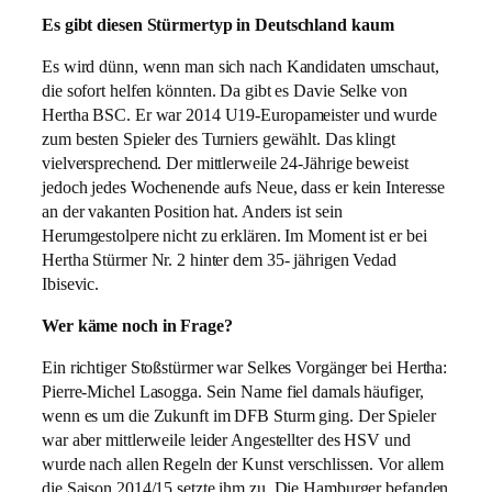
Es gibt diesen Stürmertyp in Deutschland kaum
Es wird dünn, wenn man sich nach Kandidaten umschaut,
die sofort helfen könnten. Da gibt es Davie Selke von
Hertha BSC. Er war 2014 U19-Europameister und wurde
zum besten Spieler des Turniers gewählt. Das klingt
vielversprechend. Der mittlerweile 24-Jährige beweist
jedoch jedes Wochenende aufs Neue, dass er kein Interesse
an der vakanten Position hat. Anders ist sein
Herumgestolpere nicht zu erklären. Im Moment ist er bei
Hertha Stürmer Nr. 2 hinter dem 35- jährigen Vedad
Ibisevic.
Wer käme noch in Frage?
Ein richtiger Stoßstürmer war Selkes Vorgänger bei Hertha:
Pierre-Michel Lasogga. Sein Name fiel damals häufiger,
wenn es um die Zukunft im DFB Sturm ging. Der Spieler
war aber mittlerweile leider Angestellter des HSV und
wurde nach allen Regeln der Kunst verschlissen. Vor allem
die Saison 2014/15 setzte ihm zu. Die Hamburger befanden