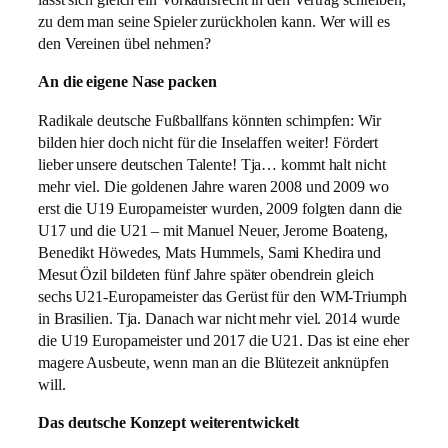
lässt sich gleich ein Vorkaufsrecht in den Vertrag schreiben,
zu dem man seine Spieler zurückholen kann. Wer will es
den Vereinen übel nehmen?
An die eigene Nase packen
Radikale deutsche Fußballfans könnten schimpfen: Wir
bilden hier doch nicht für die Inselaffen weiter! Fördert
lieber unsere deutschen Talente! Tja… kommt halt nicht
mehr viel. Die goldenen Jahre waren 2008 und 2009 wo
erst die U19 Europameister wurden, 2009 folgten dann die
U17 und die U21 – mit Manuel Neuer, Jerome Boateng,
Benedikt Höwedes, Mats Hummels, Sami Khedira und
Mesut Özil bildeten fünf Jahre später obendrein gleich
sechs U21-Europameister das Gerüst für den WM-Triumph
in Brasilien. Tja. Danach war nicht mehr viel. 2014 wurde
die U19 Europameister und 2017 die U21. Das ist eine eher
magere Ausbeute, wenn man an die Blütezeit anknüpfen
will.
Das deutsche Konzept weiterentwickelt