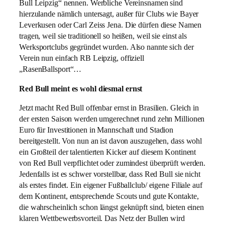
Bull Leipzig“ nennen. Werbliche Vereinsnamen sind
hierzulande nämlich untersagt, außer für Clubs wie Bayer
Leverkusen oder Carl Zeiss Jena. Die dürfen diese Namen
tragen, weil sie traditionell so heißen, weil sie einst als
Werksportclubs gegründet wurden. Also nannte sich der
Verein nun einfach RB Leipzig, offiziell
„RasenBallsport“…
Red Bull meint es wohl diesmal ernst
Jetzt macht Red Bull offenbar ernst in Brasilien. Gleich in
der ersten Saison werden umgerechnet rund zehn Millionen
Euro für Investitionen in Mannschaft und Stadion
bereitgestellt. Von nun an ist davon auszugehen, dass wohl
ein Großteil der talentierten Kicker auf diesem Kontinent
von Red Bull verpflichtet oder zumindest überprüft werden.
Jedenfalls ist es schwer vorstellbar, dass Red Bull sie nicht
als erstes findet. Ein eigener Fußballclub/ eigene Filiale auf
dem Kontinent, entsprechende Scouts und gute Kontakte,
die wahrscheinlich schon längst geknüpft sind, bieten einen
klaren Wettbewerbsvorteil. Das Netz der Bullen wird