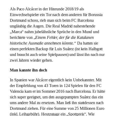
Als Paco Alcácer in der Hinrunde 2018/19 als
Einwechselspieler ein Tor nach dem anderen für Borussia
Dortmund schoss, rieb man sich beim FC Barcelona
ungläubig die Augen. Die Real Madrid nahestehende
„Marca“ nahm jubelähnliche Sprüche in den Mund und
berichtete von „
Einem Fehler, der für die Katalanen
historische Ausmaße annehmen könnte.“
Da hatten sie
einen perfekten Backup für Luis Suárez (ist kein Halbgott
und braucht auch seine Spielpausen) und lässt ihn nach nur
zwei Jahren wieder gehen.
Man kannte ihn doch
In Spanien war Alcácer eigentlich kein Unbekannter. Mit
der Empfehlung von 43 Toren in 124 Spielen für den FC
Valencia kam er im Sommer 2016 nach Barcelona. Er hätte
sich super geeignet, um den ausgepumpten Suárez das ein
ums andere Mal zu ersetzen. Man ließ ihn stattdessen nach
Dortmund ziehen. Für eine Summe von 25 Millionen Euro
(inkl. Leihgebühr). Heutzutage ein „Spottpreis“. Wie