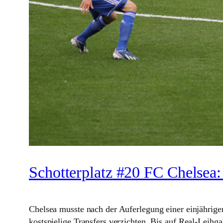
Schotterplatz #20 FC Chelsea: 
Chelsea musste nach der Auferlegung einer einjährigen Tr
kostspielige Transfers verzichten. Bis auf Real-Leih­ga