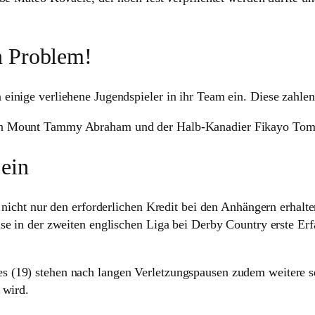
n Problem!
einige verliehene Jugendspieler in ihr Team ein. Diese zahle
son Mount Tammy Abraham und der Halb-Kanadier Fikayo Tomo
 ein
 nicht nur den erfor­der­li­chen Kredit bei den Anhän­gern erha
se in der zweiten englischen Liga bei Derby Country erste Erf
 (19) stehen nach langen Ver­let­zungs­pausen zudem wei­tere s
t wird.