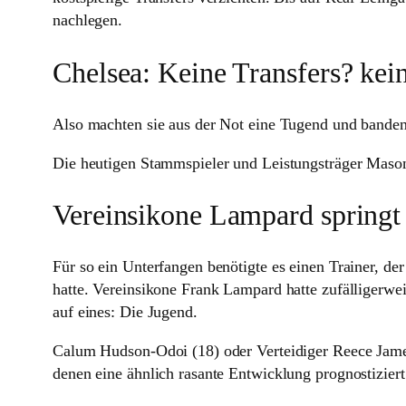
nach­legen.
Chelsea: Keine Transfers? kei
Also machten sie aus der Not eine Tugend und banden 
Die heutigen Stammspieler und Leistungsträger Ma
Vereinsikone Lampard springt
Für so ein Unterfangen benö­tigte es einen Trainer, der
hatte. Vereinsikone Frank Lampard hatte zufälligerwei
auf eines: Die Jugend.
Calum Hudson-Odoi (18) oder Ver­tei­diger Reece James
denen eine ähn­lich rasante Ent­wick­lung pro­gnos­ti­zier