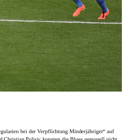
a­rien bei der Ver­pflich­tung Min­der­jäh­riger“ auf
Chris­tian Pulisic konnten die Blues per­so­nell nicht