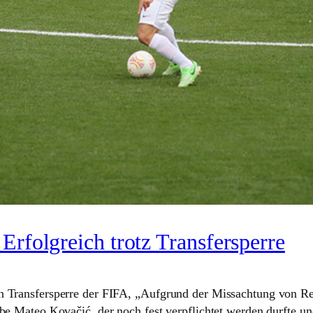
Erfolgreich trotz Transfersperre
ans­fer­sperre der FIFA, „Auf­grund der Miss­ach­tung von Regu­l
be Mateo Kovačić, der noch fest ver­pflichtet werden durfte und 