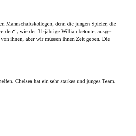
 Mann­schafts­kol­legen, denn die jungen Spieler, die
erden“ , wie der 31-jäh­rige Wil­lian betonte, aus­ge­
l von ihnen, aber wir müssen ihnen Zeit geben. Die
elfen. Chelsea hat ein sehr starkes und junges Team.