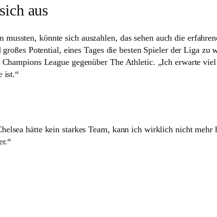
sich aus
ssten, könnte sich aus­zahlen, das sehen auch die erfah­renen
 großes Poten­tial, eines Tages die besten Spieler der Liga zu w
 Cham­pions League gegen­über The Ath­letic. „Ich erwarte vie
 ist.“
elsea hätte kein starkes Team, kann ich wirklich nicht mehr h
er.“